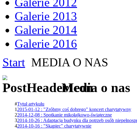
Galerie 2012
Galerie 2013
Galerie 2014
Galerie 2016
Start
MEDIA O NAS
Media o nas
#
Tytuł artykułu
1
2015-01-12 : "Zróbmy coś dobrego" koncert charytatywny
2
2014-12-08 : Spotkanie mikołajkowo-świąteczne
3
2014-10-26 : Adaptacja budynku dla potrzeb osób niepełnos
4
2014-10-16 : "Skąpiec" charytatywnie