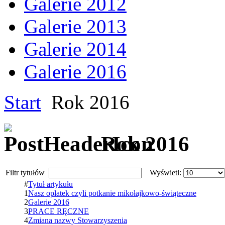
Galerie 2012
Galerie 2013
Galerie 2014
Galerie 2016
Start
Rok 2016
Rok 2016
Filtr tytułów
Wyświetl:
#
Tytuł artykułu
1
Nasz opłatek czyli potkanie mikołajkowo-świąteczne
2
Galerie 2016
3
PRACE RĘCZNE
4
Zmiana nazwy Stowarzyszenia